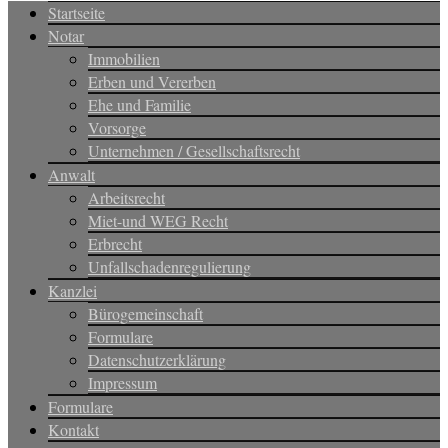
Startseite
Notar
Immobilien
Erben und Vererben
Ehe und Familie
Vorsorge
Unternehmen / Gesellschaftsrecht
Anwalt
Arbeitsrecht
Miet-und WEG Recht
Erbrecht
Unfallschadenregulierung
Kanzlei
Bürogemeinschaft
Formulare
Datenschutzerklärung
Impressum
Formulare
Kontakt